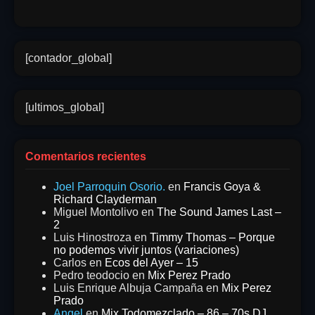
[contador_global]
[ultimos_global]
Comentarios recientes
Joel Parroquin Osorio.
en
Francis Goya &
Richard Clayderman
Miguel Montolivo
en
The Sound James Last –
2
Luis Hinostroza
en
Timmy Thomas – Porque
no podemos vivir juntos (variaciones)
Carlos
en
Ecos del Ayer – 15
Pedro teodocio
en
Mix Perez Prado
Luis Enrique Albuja Campaña
en
Mix Perez
Prado
Angel
en
Mix Todomezclado – 86 – 70s DJ