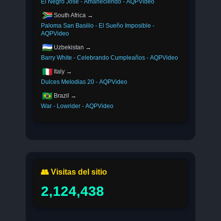
El Negro José - Amaneciendo - AQPVideo
South Africa →
Paloma San Basilio - El Sueño Imposible -
AQPVideo
Uzbekistan →
Barry White - Celebrando Cumpleaños - AQPVideo
Italy →
Dulces Melodias 20 - AQPVideo
Brazil →
War - Lowrider - AQPVideo
👥 Visitas del sitio
2,124,438